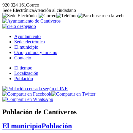
920 324 161
Correo
Sede Electrónica
Atención al ciudadano
Ayuntamiento
Sede electrónica
El municipio
Ocio, cultura y turismo
Contacto
El tiempo
Localización
Población
Población de Cantiveros
El municipio
Población